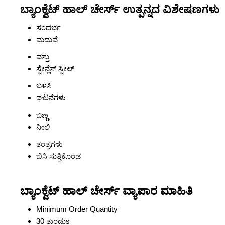
ಬ್ಯಾಂಕ್ವೆಟ್ ಹಾಲ್ ಚೇರ್ಸ್ ಉತ್ಪನ್ನದ ವಿಶೇಷಣಗಳು
ಸಂದರ್ಭ
ಮದುವೆ
ವಸ್ತು
ಸ್ಟೇನ್ಲೆಸ್ ಸ್ಟೀಲ್
ಬಳಸಿ
ಘಟನೆಗಳು
ಬಣ್ಣ
ನೀಲಿ
ತಂತ್ರಗಳು
ಬಿಸಿ ಸುತ್ತಿಕೊಂಡ
ಬ್ಯಾಂಕ್ವೆಟ್ ಹಾಲ್ ಚೇರ್ಸ್ ವ್ಯಾಪಾರ ಮಾಹಿತಿ
Minimum Order Quantity
30 ತುಂಡುs