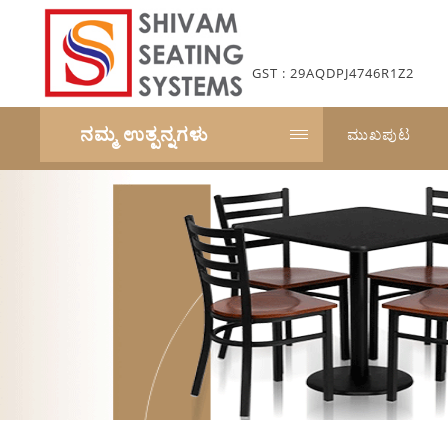
GST : 29AQDPJ4746R1Z2
ನಮ್ಮ ಉತ್ಪನ್ನಗಳು
ಮುಖಪುಟ