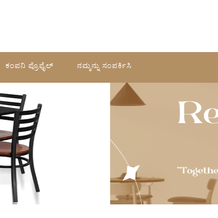
ಕಂಪನಿ ಪ್ರೊಫೈಲ್
ನಮ್ಮನ್ನು ಸಂಪರ್ಕಿಸಿ