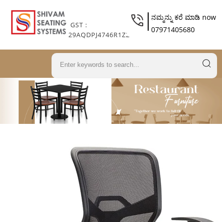
ನಮ್ಮನ್ನು ಕರೆ ಮಾಡಿ now
GST :
07971405680
29AQDPJ4746R1Z2