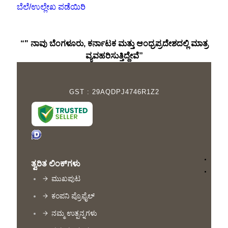
ಬೆಲೆ/ಉಲ್ಲೇಖ ಪಡೆಯಿರಿ
“" ನಾವು ಬೆಂಗಳೂರು, ಕರ್ನಾಟಕ ಮತ್ತು ಆಂಧ್ರಪ್ರದೇಶದಲ್ಲಿ ಮಾತ್ರ
ವ್ಯವಹರಿಸುತ್ತಿದ್ದೇವೆ”
GST : 29AQDPJ4746R1Z2
ತ್ವರಿತ ಲಿಂಕ್‌ಗಳು
ಮುಖಪುಟ
ಕಂಪನಿ ಪ್ರೊಫೈಲ್
ನಮ್ಮ ಉತ್ಪನ್ನಗಳು