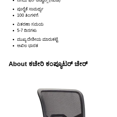
ನಗದು ಇನ್ ಅಡ್ವಾನ್ಸ್ (ಸಿಐಡಿ)
ಪೂರೈಕೆ ಸಾಮರ್ಥ್ಯ
100 ತಿಂಗಳಿಗೆ
ವಿತರಣಾ ಸಮಯ
5-7 ದಿನಗಳು
ಮುಖ್ಯ ದೇಶೀಯ ಮಾರುಕಟ್ಟೆ
ಅಖಿಲ ಭಾರತ
About ಕಚೇರಿ ಕಂಪ್ಯೂಟರ್ ಚೇರ್