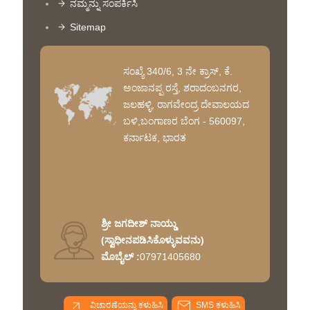
ನಮ್ಮನ್ನು ಸಂಪರ್ಕಿಸಿ
Sitemap
ಸಂಖ್ಯೆ 340/6, 3 ನೇ ಕ್ರಾಸ್, ಕೆ.
ಅಂಜಾನಪ್ಪ ರಸ್ತೆ, ಶರಾದಂಬನಗರ,
ಜಲಹಳ್ಳಿ, ರಾಗವೇಂದ್ರ ದೇವಾಲಯದ
ಬಳಿ,ಬಂಗಾಣರ ಬೆಂಗ - 560097,
ಕರ್ನಾಟಕ, ಭಾರತ
ಶ್ರೀ ಜಗದೀಶ್ ನಾಯ್ಡು
(
ಸ್ವಾಧೀನಪಡಿಸಿಕೊಳ್ಳುವವನು
)
ಮೊಬೈಲ್ :
07971405680
ವಿಚಾರಣೆಯನ್ನು ಕಳುಹಿಸಿ
SMS ಕಳುಹಿಸಿ