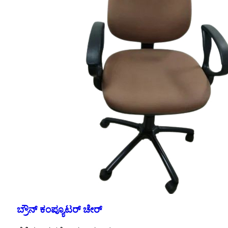
ಬ್ರೌನ್ ಕಂಪ್ಯೂಟರ್ ಚೇರ್