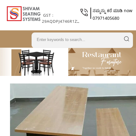
ನಮ್ಮನ್ನು ಕರೆ ಮಾಡಿ now
GST :
07971405680
29AQDPJ4746R1Z2