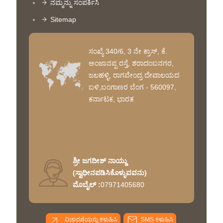
ನಮ್ಮನ್ನು ಸಂಪರ್ಕಿಸಿ
Sitemap
ಸಂಖ್ಯೆ 340/6, 3 ನೇ ಕ್ರಾಸ್, ಕೆ.
ಅಂಜಾನಪ್ಪ ರಸ್ತೆ, ಶರಾದಂಬನಗರ,
ಜಲಹಳ್ಳಿ, ರಾಗವೇಂದ್ರ ದೇವಾಲಯದ
ಬಳಿ,ಬಂಗಾಣರ ಬೆಂಗ - 560097,
ಕರ್ನಾಟಕ, ಭಾರತ
ಶ್ರೀ ಜಗದೀಶ್ ನಾಯ್ಡು
(
ಸ್ವಾಧೀನಪಡಿಸಿಕೊಳ್ಳುವವನು
)
ಮೊಬೈಲ್ :
07971405680
ವಿಚಾರಣೆಯನ್ನು ಕಳುಹಿಸಿ
SMS ಕಳುಹಿಸಿ