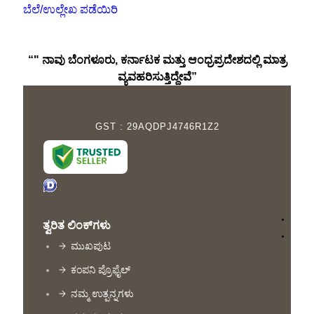
ಬೆಲೆ/ಉಲ್ಲೇಖ ಪಡೆಯಿರಿ
“" ನಾವು ಬೆಂಗಳೂರು, ಕರ್ನಾಟಕ ಮತ್ತು ಆಂಧ್ರಪ್ರದೇಶದಲ್ಲಿ ಮಾತ್ರ
ವ್ಯವಹರಿಸುತ್ತಿದ್ದೇವೆ”
GST : 29AQDPJ4746R1Z2
ತ್ವರಿತ ಲಿಂಕ್‌ಗಳು
ಮುಖಪುಟ
ಕಂಪನಿ ಪ್ರೊಫೈಲ್
ನಮ್ಮ ಉತ್ಪನ್ನಗಳು