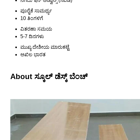
ನಗದು ಇನ್ ಅಡ್ವಾನ್ಸ್ (ಸಿಐಡಿ)
ಪೂರೈಕೆ ಸಾಮರ್ಥ್ಯ
10 ತಿಂಗಳಿಗೆ
ವಿತರಣಾ ಸಮಯ
5-7 ದಿನಗಳು
ಮುಖ್ಯ ದೇಶೀಯ ಮಾರುಕಟ್ಟೆ
ಅಖಿಲ ಭಾರತ
About ಸ್ಕೂಲ್ ಡೆಸ್ಕ್ ಬೆಂಚ್